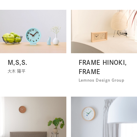
M,S,S.
FRAME HINOKI,
FRAME
大木 陽平
Lemnos Design Group