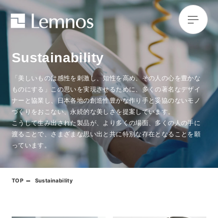
Sustainability
「美しいものは感性を刺激し、知性を高め、その人の心を豊かな
ものにする」この思いを実現させるために、多くの著名なデザイ
ナーと協業し、日本各地の創造性豊かな作り手と妥協のないモノ
づくりをおこない、永続的な美しさを提案しています。
こうして生み出された製品が、より多くの場面、多くの人の手に
渡ることで、さまざまな思い出と共に特別な存在となることを願
っています。
TOP
Sustainability