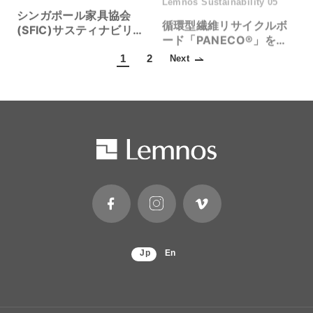
循環型繊維リサイクルボ
(SFIC)サスティナビリテ
ード「PANECO®︎」を活
ィビジネスモデル変革ミ
用した時計
ッション
1
2
Next
Jp
En