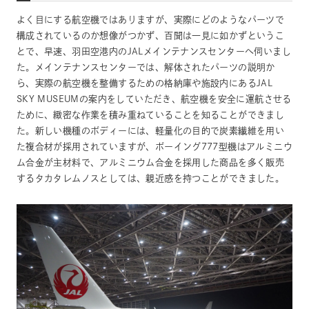
よく目にする航空機ではありますが、実際にどのようなパーツで
構成されているのか想像がつかず、百聞は一見に如かずというこ
とで、早速、羽田空港内のJALメインテナンスセンターへ伺いまし
た。メインテナンスセンターでは、解体されたパーツの説明か
ら、実際の航空機を整備するための格納庫や施設内にあるJAL
SKY MUSEUMの案内をしていただき、航空機を安全に運航させる
ために、緻密な作業を積み重ねていることを知ることができまし
た。新しい機種のボディーには、軽量化の目的で炭素繊維を用い
た複合材が採用されていますが、ボーイング777型機はアルミニウ
ム合金が主材料で、アルミニウム合金を採用した商品を多く販売
するタカタレムノスとしては、親近感を持つことができました。