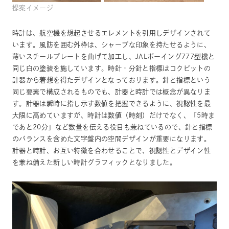
提案イメージ
時計は、航空機を想起させるエレメントを引用しデザインされて
います。風防を囲む外枠は、シャープな印象を持たせるように、
薄いスチールプレートを曲げて加工し、JALボーイング777型機と
同じ白の塗装を施しています。時針・分針と指標はコクピットの
計器から着想を得たデザインとなっております。針と指標という
同じ要素で構成されるものでも、計器と時計では概念が異なりま
す。計器は瞬時に指し示す数値を把握できるように、視認性を最
大限に高めていますが、時計は数値（時刻）だけでなく、「5時ま
であと20分」など数量を伝える役目も兼ねているので、針と指標
のバランスを含めた文字盤内の空間デザインが重要になります。
計器と時計、お互い特徴を合わせることで、視認性とデザイン性
を兼ね備えた新しい時計グラフィックとなりました。