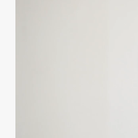
ー
ヤ
ー