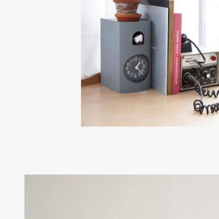
動
画
プ
レ