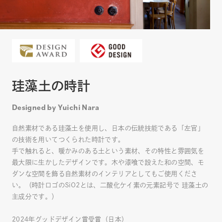
珪藻土の時計
Designed by Yuichi Nara
自然素材である珪藻土を使用し、日本の伝統技能である「左官」
の技術を用いてつくられた時計です。
手で触れると、暖かみのある土という素材、その特性と雰囲気を
最大限に生かしたデザインです。木や漆喰で設えた和の空間、モ
ダンな空間を飾る自然素材のインテリアとしてもご使用くださ
い。（時計ロゴのSiO2とは、二酸化ケイ素の元素記号で 珪藻土の
主成分です。）
2024年グッドデザイン賞受賞（日本）