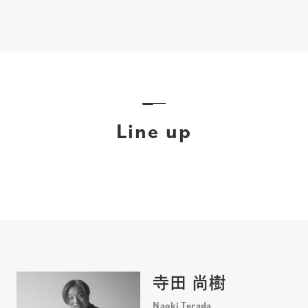
Line up
寺田 尚樹
Naoki Terada