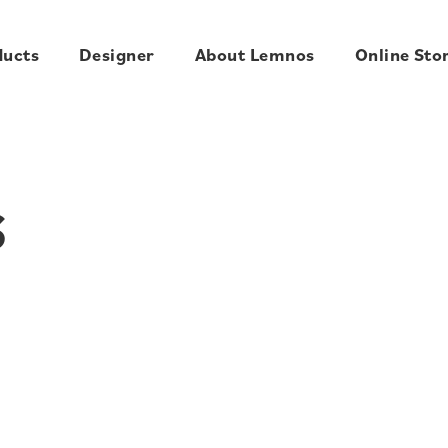
ducts
Designer
About Lemnos
Online Sto
S