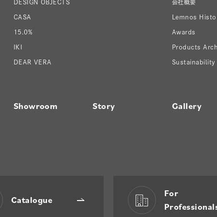
DESIGN OBJECTS
会社概要
CASA
Lemnos Histo
15.0%
Awards
IKI
Products Arch
DEAR VERA
Sustainability
Showroom
Story
Gallery
For
Catalogue
Professional