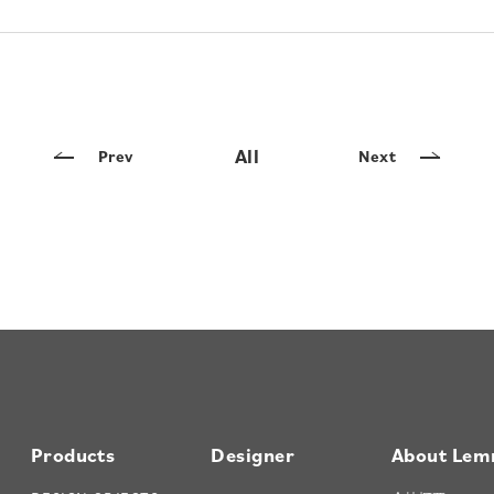
All
Prev
Next
Products
Designer
About Lem