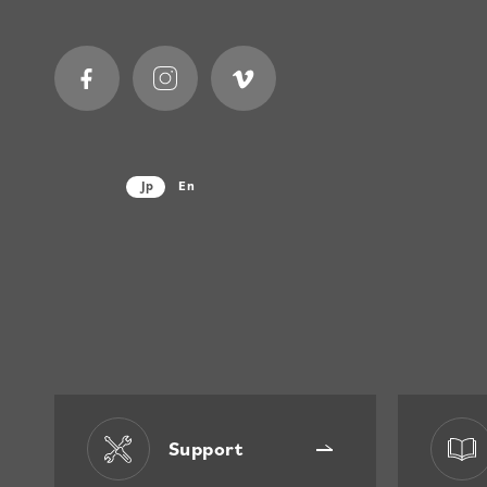
Jp
En
Support