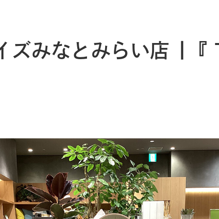
イズみなとみらい店 |『 The