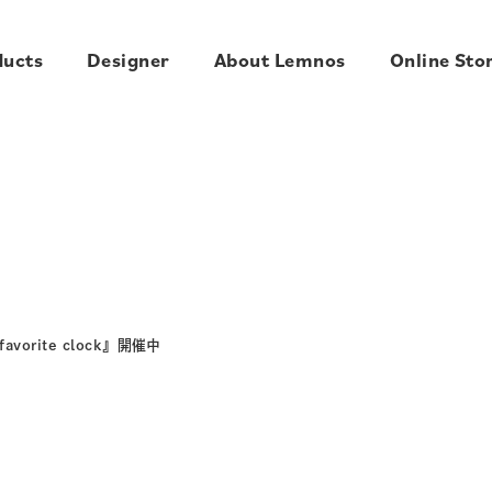
ducts
Designer
About Lemnos
Online Sto
vorite clock』開催中