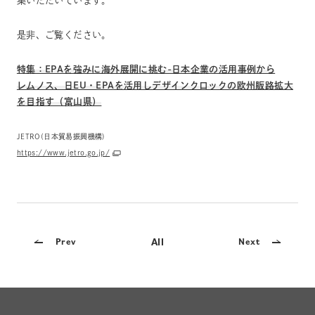
集いただいています。
是非、ご覧ください。
特集：EPAを強みに海外展開に挑む-日本企業の活用事例から
レムノス、日EU・EPAを活用しデザインクロックの欧州販路拡大
を目指す（富山県）
JETRO(日本貿易振興機構)
https://www.jetro.go.jp/
All
Prev
Next