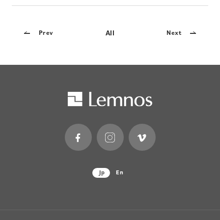
All
Prev
Next
Jp
En