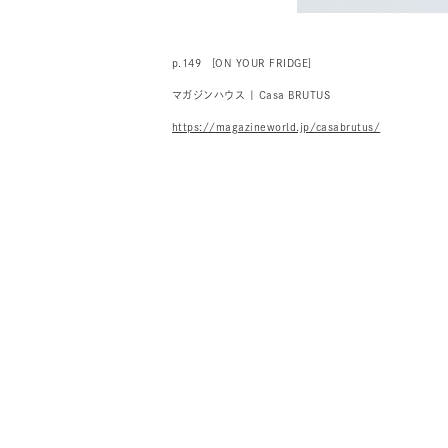
p.149 [ON YOUR FRIDGE]
マガジンハウス | Casa BRUTUS
https://magazineworld.jp/casabrutus/