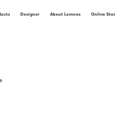
ducts
Designer
About Lemnos
Online Sto
月号