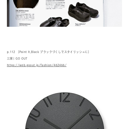
p.112 [Paint It,Black ブラックづくしでスタイリッシュに]
三栄| GO OUT
https://web.goout.jp/fashion/462466/