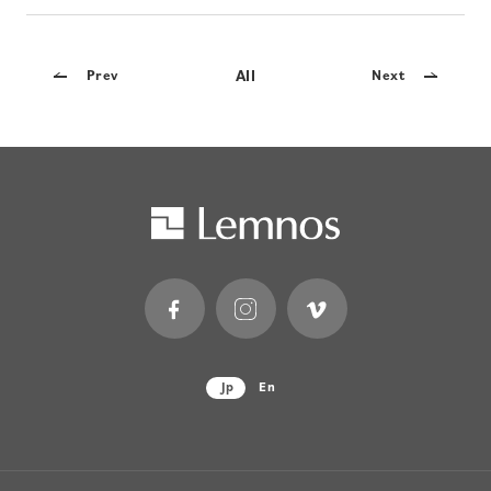
All
Prev
Next
Jp
En