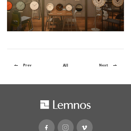
All
Prev
Next