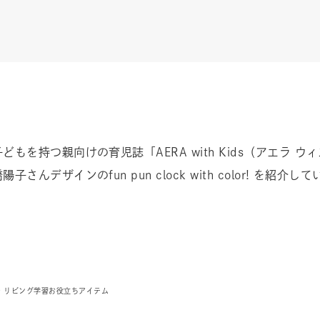
を持つ親向けの育児誌「AERA with Kids（アエラ ウ
んデザインのfun pun clock with color! を
で リビング学習お役立ちアイテム