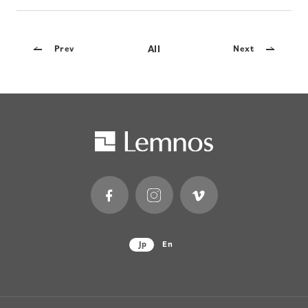
All
Prev
Next
Jp
En