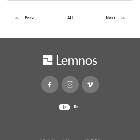
All
Prev
Next
Jp
En