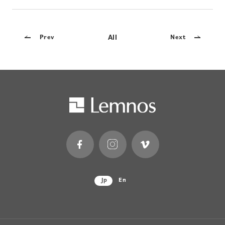
All
Prev
Next
Jp
En