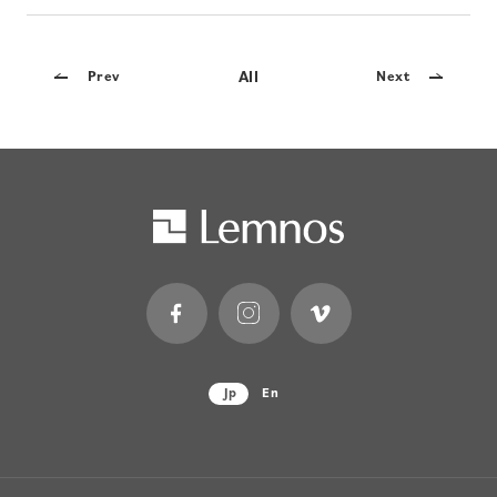
All
Prev
Next
Jp
En