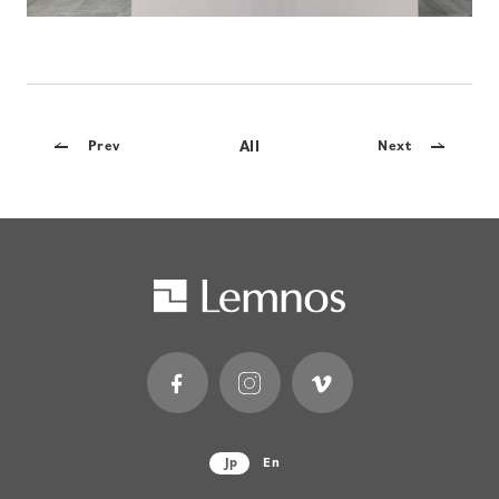
All
Prev
Next
Jp
En