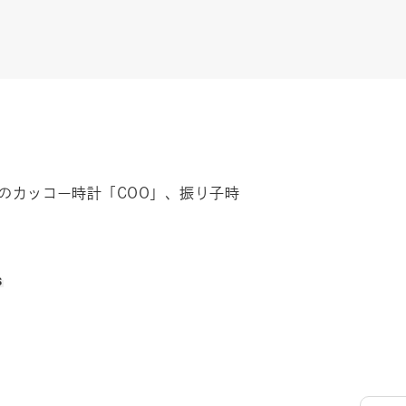
のカッコー時計「COO」、振り子時
s