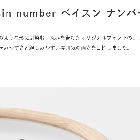
sin number ベイスン ナンバ
のような形に馴染む、丸みを帯びたオリジナルフォントのデ
読みやすさと親しみやすい雰囲気の両立を目指しました。