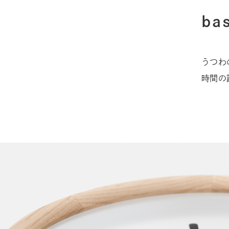
ba
うつわ
時間の