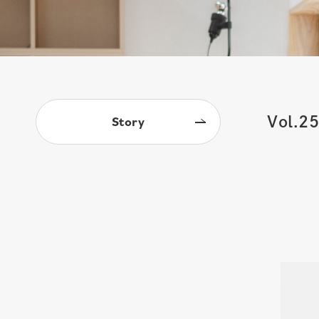
Story
Vol.2