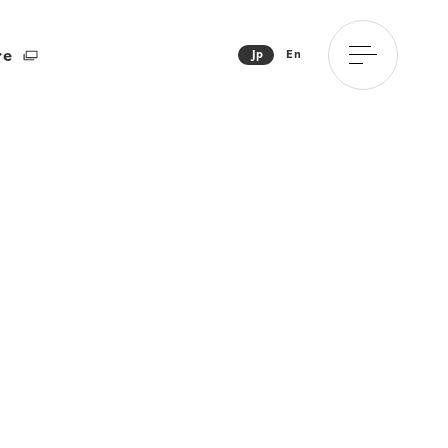
re
Jp
En