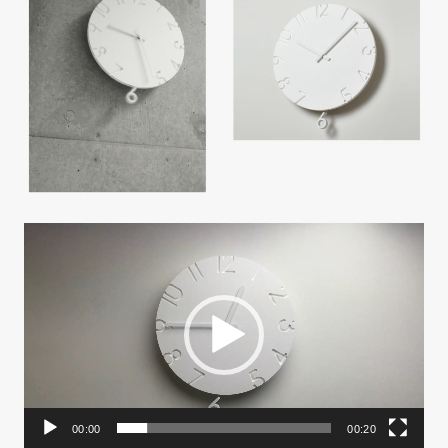
動
画
プ
レ
ー
ヤ
ー
00:00
00:20