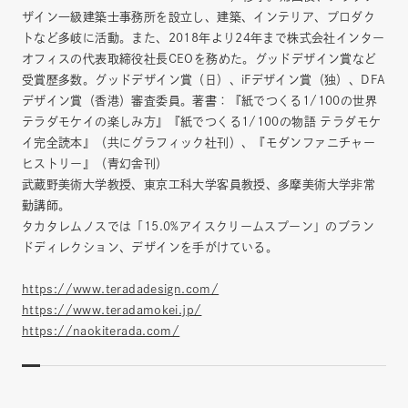
ザイン一級建築士事務所を設立し、建築、インテリア、プロダク
トなど多岐に活動。また、2018年より24年まで株式会社インター
オフィスの代表取締役社長CEOを務めた。グッドデザイン賞など
受賞歴多数。グッドデザイン賞（日）、iFデザイン賞（独）、DFA
デザイン賞（香港）審査委員。著書：『紙でつくる1/100の世界
テラダモケイの楽しみ方』『紙でつくる1/100の物語 テラダモケ
イ完全読本』（共にグラフィック社刊）、『モダンファニチャー
ヒストリー』（青幻舎刊）
武蔵野美術大学教授、東京工科大学客員教授、多摩美術大学非常
勤講師。
タカタレムノスでは「15.0%アイスクリームスプーン」のブラン
ドディレクション、デザインを手がけている。
https://www.teradadesign.com/
https://www.teradamokei.jp/
https://naokiterada.com/