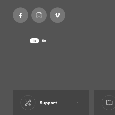
Jp
En
Support