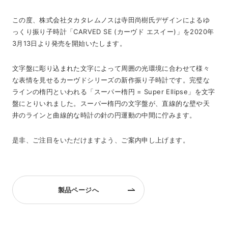
この度、株式会社タカタレムノスは寺田尚樹氏デザインによるゆ
っくり振り子時計「CARVED SE (カーヴド エスイー)」を2020年
3月13日より発売を開始いたします。
文字盤に彫り込まれた文字によって周囲の光環境に合わせて様々
な表情を見せるカーヴドシリーズの新作振り子時計です。完璧な
ラインの楕円といわれる「スーパー楕円 = Super Ellipse」を文字
盤にとりいれました。スーパー楕円の文字盤が、直線的な壁や天
井のラインと曲線的な時計の針の円運動の中間に佇みます。
是非、ご注目をいただけますよう、ご案内申し上げます。
製品ページへ