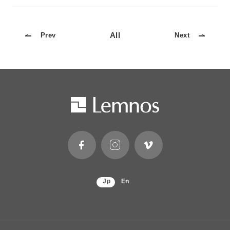
All
Prev
Next
Jp
En