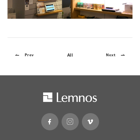
All
Prev
Next