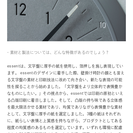
– 素材と製法については、どんな特徴があるのでしょう？
essentは、文字盤に厚手の紙を使用し、箔押しを施し表現してい
ます。 essentのデザインに着手した際、壁掛け時計の顔とも言え
る文字盤の素材と印刷技法に改めて向き合い、新たな表現の可能
性を探ることから始めました。「文字盤をより立体的で表情豊か
なものにしたい。」その視点から、essentでは印刷の原初といえ
る凸版印刷に着目しました。そして、凸版の持ち味である立体感
を最大限活かせる素材であり、均質でありながら表情豊かな素材
として、文字盤に厚手の紙を選定しました。3種の紙はそれぞれ
に、紙らしい表情と上質感を持ちながら、プロダクトとしてある
程度の均質感のあるものを選定しています。いずれも環境に配慮