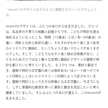
– essent のデザインはどのように発想されていったのでしょう
か。
essentのデザインは、ふたつの糸口から生まれました。 ひとつ
は、私自身の子育ての体験と記憶からです。こどもが時計を読み
始めるようになったころ、時間（12進法）と分／秒（60進法）の
違い、時針と分針と秒針の違い、それぞれがわかり易く且つ自宅
のインテリアに馴染む、というちょうど良いクロックがありませ
んでした。そこで、こどもでも分かり易く読める特徴があり、こ
どものためだけではなく様々な空間に馴染むデザインの壁掛け時
計を創りたいと考えていました。 もうひとつは、素材と製法で
す。壁掛け時計の文字盤の多くは板材あるいはシート材へオフセ
ット印刷もしくはシルクスクリーン印刷によって記されていま
す。壁掛け時計にとって大きな特徴となる文字盤に、今までにな
く、しかし普遍的な表現を持った素材と製法を見出したいと考え
模索していました。 そんなふたつの糸口が重なり、このessentが
生まれました。