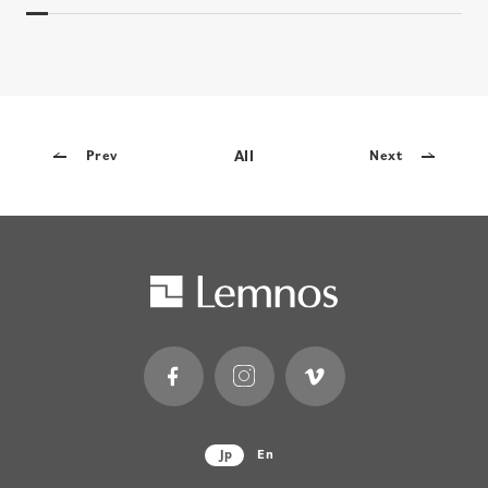
All
Prev
Next
Jp
En