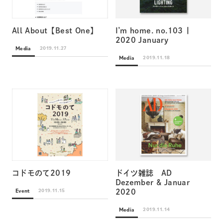
All About【Best One】
I’m home. no.103 |
2020 January
Media
2019.11.27
Media
2019.11.18
コドモのて2019
ドイツ雑誌 AD
Dezember & Januar
Event
2019.11.15
2020
Media
2019.11.14