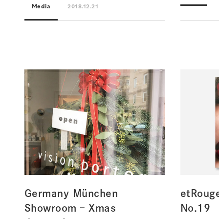
Media
2018.12.21
Germany München
etRoug
Showroom – Xmas
No.19