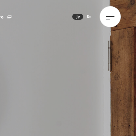
re
Jp
En