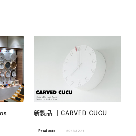
os
新製品 ｜CARVED CUCU
Products
2018.12.11