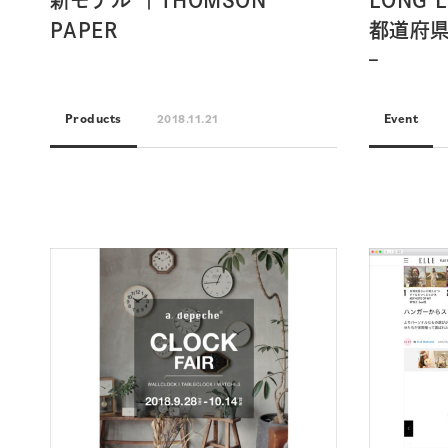
新モデル ｜THOMSON
LONG L
PAPER
都道府
–
Products
Event
2018.11.21