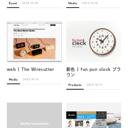
Event
Media
2023.10.20
2023.10.16
web | The Wirecutter
新色 | fun pun clock ブラ
ウン
Media
2023.10.13
Products
2023.10.11