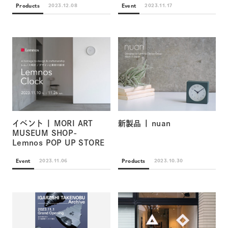
Products
Event
2023.12.08
2023.11.17
イベント | MORI ART
新製品 | nuan
MUSEUM SHOP-
Lemnos POP UP STORE
Event
Products
2023.11.06
2023.10.30