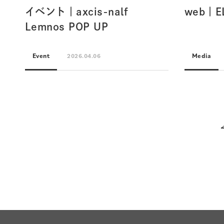
イベント｜axcis-nalf
web｜E
Lemnos POP UP
Event
Media
2026.04.06