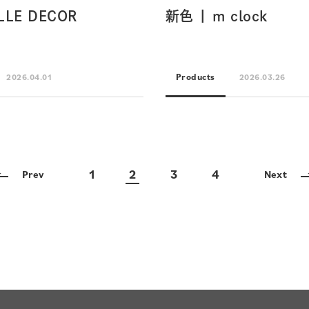
LLE DECOR
新色 | m clock
Products
2026.04.01
2026.03.26
1
2
3
4
Prev
Next