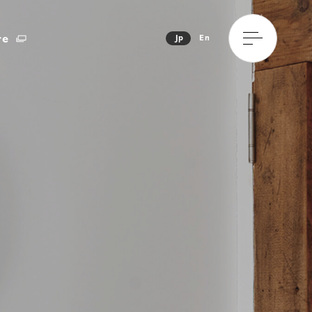
re
Jp
En