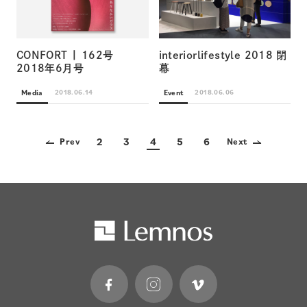
CONFORT | 162号
interiorlifestyle 2018 閉
2018年6月号
幕
Media
Event
2018.06.14
2018.06.06
2
3
4
5
6
Prev
Next