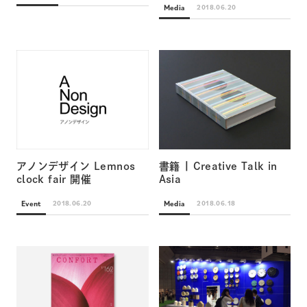
Media
2018.06.20
アノンデザイン Lemnos
書籍 | Creative Talk in
clock fair 開催
Asia
Event
Media
2018.06.20
2018.06.18